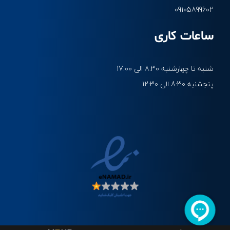
09105899602
ساعات کاری
شنبه تا چهارشنبه 8:30 الی 17:00
پنجشنبه 8:30 الی 12:30